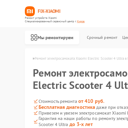
FIX-XIAOMI
Ремонт устройств Xiaomi
Специализированный cервисный центр г.
Киров
Мы ремонтируем
Срочный ремонт
Це
тов Xiaomi в Кирове
Ремонт электросамоката Xiaomi Electric Scooter 4 Ultra в
Ремонт электросамо
Electric Scooter 4 Ul
от 410 руб.
Стоимость ремонта
Бесплатная диагностика
даже при отказ
Привезем и увезем электросамокат Xiaomi El
Гарантия на наши работы по ремонту электр
до 3-х лет
Scooter 4 Ultra
Ремонт роботов-пылесосов Xiaomi
Ремонт квадрокоптеров Xiaomi
Ремонт электровелосипедов Xiaomi
Ремонт стиральных машин Xiaomi
Ремонт вертикальных пылесосов Xiaomi
Ремонт парогенераторов Xiaomi
Ремонт массажных кресел Xiaomi
Ремонт камер видеонаблюдения Xiaomi
Ремонт видеорегистраторов Xiaomi
Ремонт пароочистителей Xiaomi