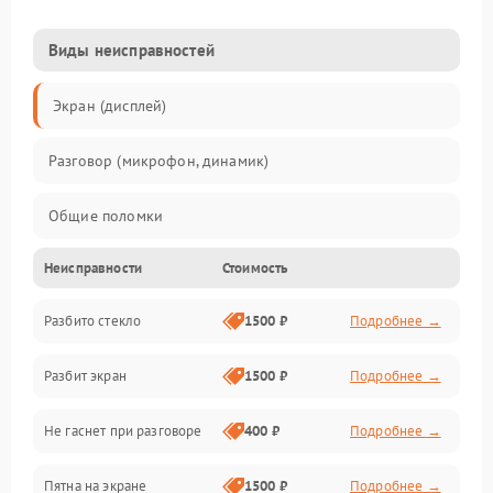
Виды неисправностей
Экран (дисплей)
Разговор (микрофон, динамик)
Общие поломки
Неисправности
Стоимость
Проблемы связи
Разбито стекло
1500 ₽
Подробнее →
Камеры
Разбит экран
1500 ₽
Подробнее →
Проблемы с дисплеем и сенсором
Не гаснет при разговоре
400 ₽
Подробнее →
Зарядка
Пятна на экране
1500 ₽
Подробнее →
Проблемы с питанием, зарядкой и аккумулятором