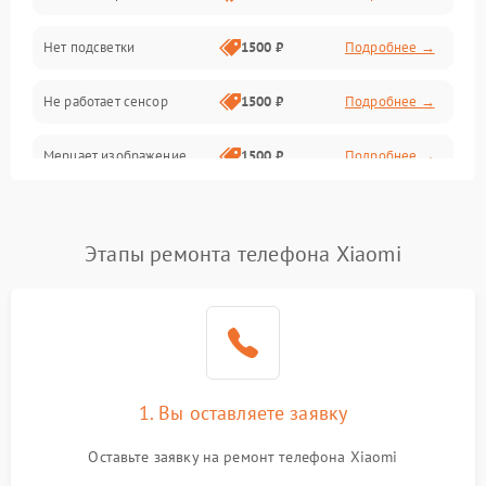
Нет подсветки
1500 ₽
Подробнее →
Проблемы с работой системы, корпусом и другие
Не работает сенсор
1500 ₽
Подробнее →
Мерцает изображение
1500 ₽
Подробнее →
Не работает 3D Touch
2400 ₽
Подробнее →
Этапы ремонта телефона Xiaomi
Не работает Face ID
4000 ₽
Подробнее →
1. Вы оставляете заявку
Оставьте заявку на ремонт телефона Xiaomi