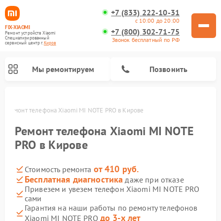
+7 (833) 222-10-31
с 10:00 до 20:00
FIX-XIAOMI
+7 (800) 302-71-75
Ремонт устройств Xiaomi
Специализированный
Звонок бесплатный по РФ
cервисный центр г.
Киров
Мы ремонтируем
Позвонить
ве
Ремонт телефона Xiaomi MI NOTE PRO в Кирове
Ремонт телефона Xiaomi MI NOTE
PRO в Кирове
от 410 руб.
Стоимость ремонта
Бесплатная диагностика
даже при отказе
Привезем и увезем телефон Xiaomi MI NOTE PRO
сами
Ремонт электросамокатов Xiaomi
Ремонт массажных кресел Xiaomi
Ремонт видеорегистраторов Xiaomi
Ремонт пароочистителей Xiaomi
Ремонт камер видеонаблюдения Xiaomi
Ремонт вертикальных пылесосов Xiaomi
Ремонт роботов-пылесосов Xiaomi
Ремонт электровелосипедов Xiaomi
Ремонт стиральных машин Xiaomi
Гарантия на наши работы по ремонту телефонов
до 3-х лет
Xiaomi MI NOTE PRO