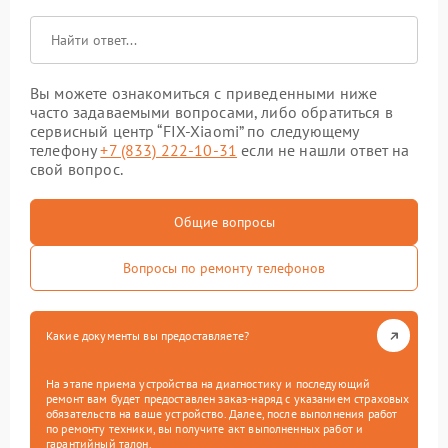
Вы можете ознакомиться с приведенными ниже
часто задаваемыми вопросами, либо обратиться в
сервисный центр “FIX-Xiaomi” по следующему
телефону
+7 (833) 222-10-31
если не нашли ответ на
свой вопрос.
Общие вопросы
Вопросы по ремонту телефонов
Какие документы вы предоставляете?
На этапе приема устройства на диагностику и последующий
ремонт вам будет предоставлен заказ-наряд с указанием страховых
обязательств на ваше устройство. Далее, после выполнения работ
по ремонту техники, вы получите акт выполненных работ и
гарантийный талон.