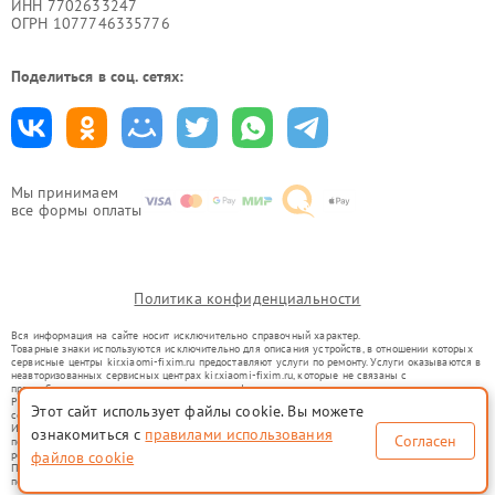
ИНН 7702633247
ОГРН 1077746335776
Поделиться в соц. сетях:
Мы принимаем
все формы оплаты
Политика конфиденциальности
Вся информация на сайте носит исключительно справочный характер.
Товарные знаки используются исключительно для описания устройств, в отношении которых
сервисные центры kir.xiaomi-fixim.ru предоставляют услуги по ремонту. Услуги оказываются в
неавторизованных сервисных центрах kir.xiaomi-fixim.ru, которые не связаны с
правообладателями товарных знаков или их официальными представителями.
Ремонт осуществляется для устройств, уже введенных в гражданский оборот в соответствии
Этот сайт использует файлы cookie. Вы можете
со статьей 1487 ГК РФ.
Использование товарных знаков не преследует цели индивидуализации услуг или введения
ознакомиться с
правилами использования
Согласен
потребителей в заблуждение, а служит для информирования о предоставляемых услугах по
ремонту техники указанных брендов.
файлов cookie
Представленная на сайте информация не является публичной офертой, определяемой
положениями Статьи 437(2) Гражданского кодекса РФ