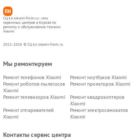
СЦ kir.xiaomi-fixim.ru - сеть
сервисных центров в Кирове по
ремонту и обслуживанию техники
Xiaomi
2021-2026 © СЦ kir.xiaomi-fixim.ru
Мы ремонтируем
Ремонт телефонов Xiaomi
Ремонт ноутбуков Xiaomi
Ремонт роботов-пылесосов
Ремонт проекторов Xiaomi
Xiaomi
Ремонт телевизоров Xiaomi
Ремонт квадрокоптеров
Xiaomi
Ремонт отпаривателей
Ремонт электросамокатов
Xiaomi
Xiaomi
Ремонт электровелосипедов
Ремонт экшн-камер Xiaomi
Xiaomi
Контакты сервис центра
Ремонт стиральных машин
Ремонт смарт-часов Xiaomi