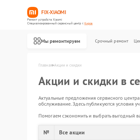
FIX-XIAOMI
Ремонт устройств Xiaomi
Специализированный cервисный центр г.
Киров
Мы ремонтируем
Срочный ремонт
Це
Главная
Акции и скидки
Акции и скидки в с
Актуальные предложения сервисного центра:
обслуживание. Здесь публикуются условия уч
Помогаем сэкономить и выбрать выгодный ва
№
Все акции
Ремонт роботов-пылесосов Xiaomi
Ремонт квадрокоптеров Xiaomi
Ремонт электросамокатов Xiaomi
Ремонт электровелосипедов Xiaomi
Ремонт стиральных машин Xiaomi
Ремонт вертикальных пылесосов Xiaomi
Ремонт парогенераторов Xiaomi
Ремонт массажных кресел Xiaomi
Ремонт камер видеонаблюдения Xiaomi
Ремонт видеорегистраторов Xiaomi
Ремонт пароочистителей Xiaomi