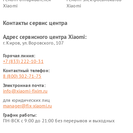
Xiaomi
Xiaomi
Ремонт электровелосипедов
Ремонт экшн-камер Xiaomi
Xiaomi
Контакты сервис центра
Ремонт стиральных машин
Ремонт смарт-часов Xiaomi
Xiaomi
Адрес сервисного центра Xiaomi:
г. Киров, ул. Воровского, 107
Горячая линия:
+7 (833) 222-10-31
Контактный телефон:
8 (800) 302-71-75
Электронная почта:
info@xiaomi-fixim.ru
для юридических лиц
manager@fix-xiaomi.ru
График работы:
ПН-ВСК с 9:00 до 21:00 без перерывов и выходных