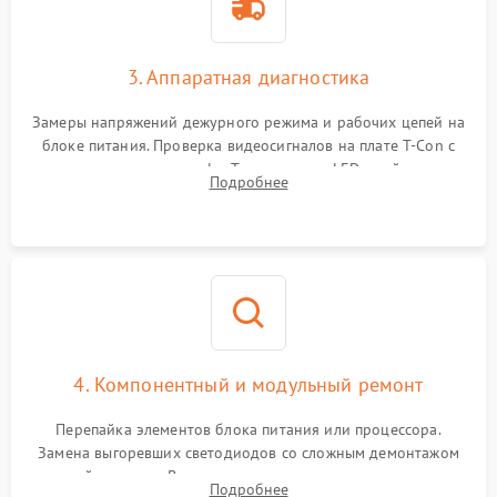
3. Аппаратная диагностика
Замеры напряжений дежурного режима и рабочих цепей на
блоке питания. Проверка видеосигналов на плате T-Con с
помощью осциллографа. Тестирование LED-драйвера и
Подробнее
светодиодных планок подсветки мультиметром.
4. Компонентный и модульный ремонт
Перепайка элементов блока питания или процессора.
Замена выгоревших светодиодов со сложным демонтажом
хрупкой матрицы. Восстановление поврежденных дорожек,
Подробнее