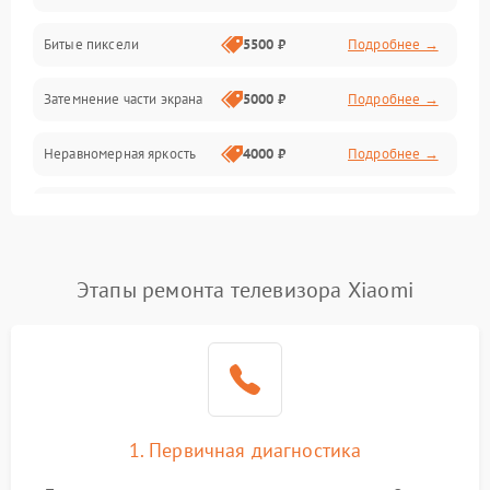
Разъёмы и интерфейсы
Битые пиксели
5500 ₽
Подробнее →
Механические повреждения
Затемнение части экрана
5000 ₽
Подробнее →
Программное обеспечение
Неравномерная яркость
4000 ₽
Подробнее →
Корпус и механика
Выгорание матрицы
6000 ₽
Подробнее →
Пульт и управление
Этапы ремонта телевизора Xiaomi
Сеть и подключения
Аудио
Сетевая
1. Первичная диагностика