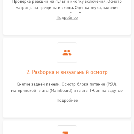
Проверка реакции на пульт и кнопку включения. Осмотр
матрицы на трещины и сколы. Оценка звука, наличия
подсветки и индикаторов ошибок. Подключение тестовых
Подробнее
источников сигнала для выявления симптомов поломки.
2. Разборка и визуальный осмотр
Снятие задней панели. Осмотр блока питания (PSU),
материнской платы (MainBoard) и платы T-Con на вздутые
конденсаторы, прогары, окисления и микротрещины.
Подробнее
Проверка надежности фиксации и целостности шлейфов.