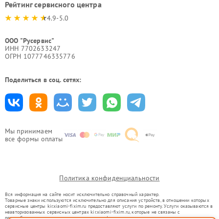
Рейтинг сервисного центра
4.9-5.0
ООО "Русервис"
ИНН 7702633247
ОГРН 1077746335776
Поделиться в соц. сетях:
Мы принимаем
все формы оплаты
Политика конфиденциальности
Вся информация на сайте носит исключительно справочный характер.
Товарные знаки используются исключительно для описания устройств, в отношении которых
сервисные центры kir.xiaomi-fixim.ru предоставляют услуги по ремонту. Услуги оказываются в
неавторизованных сервисных центрах kir.xiaomi-fixim.ru, которые не связаны с
правообладателями товарных знаков или их официальными представителями.