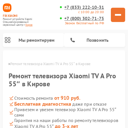
+7 (833) 222-10-31
с 10:00 до 20:00
FIX-XIAOMI
+7 (800) 302-71-75
Ремонт устройств Xiaomi
Специализированный
Звонок бесплатный по РФ
cервисный центр г.
Киров
Мы ремонтируем
Позвонить
ирове
Ремонт телевизора Xiaomi TV A Pro 55″ в Кирове
Ремонт телевизора Xiaomi TV A Pro
55″ в Кирове
от 910 руб.
Стоимость ремонта
Бесплатная диагностика
даже при отказе
Привезем и увезем телевизор Xiaomi TV A Pro 55″
сами
Ремонт роботов-пылесосов Xiaomi
Ремонт электросамокатов Xiaomi
Ремонт массажных кресел Xiaomi
Ремонт видеорегистраторов Xiaomi
Ремонт пароочистителей Xiaomi
Ремонт камер видеонаблюдения Xiaomi
Ремонт вертикальных пылесосов Xiaomi
Ремонт электровелосипедов Xiaomi
Ремонт стиральных машин Xiaomi
Гарантия на наши работы по ремонту телевизоров
до 3-х лет
Xiaomi TV A Pro 55″