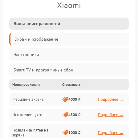
Xiaomi
Виды неисправностей
Экран и изображение
Электроника
Smart TV и программные сбои
Неисправности
Стоимость
Питание и запуск
Мерцание экрана
4000 ₽
Подробнее →
Подсветка и LED-модули
Искажение цветов
4500 ₽
Подробнее →
Звук и аудиосистема
Появление пятен на
Сигнал и приём каналов
5000 ₽
Подробнее →
экране