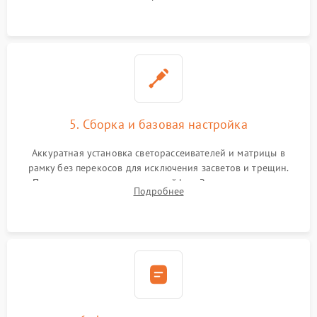
прошивка микросхем памяти EEPROM
5. Сборка и базовая настройка
Аккуратная установка светорассеивателей и матрицы в
рамку без перекосов для исключения засветов и трещин.
Подключение внутренних шлейфов. Закрытие корпуса.
Подробнее
Сброс настроек и обновление программного обеспечения.